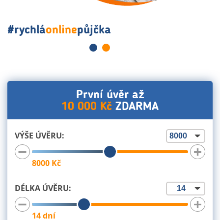
#rychlá
online
půjčka
První úvěr až
10 000 Kč
ZDARMA
VÝŠE ÚVĚRU:
8000
Kč
DÉLKA ÚVĚRU:
14
dní