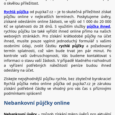
o skvělou příležitost.
Rychlá půjčka
od pujcka7.cz – je to skutečná příležitost získat
půjčku online v nejkratších termínech. Poskytujeme úvěry,
získané odesláním online žádosti, ve výši od 1 000 do 20 000
Kč se splatnosti do 28 dnů. S využitím služby
půjčka ihned
,
rychlou půjčku lze také vyřídit ihned online přímo na našich
webových stránkách. Pro získání krátkodobé půjčky na účet
ihned, musíte pouze vyplnit jednoduchý formulář s vašimi
osobními údaji, zvolit částku
rychlé půjčky
a požadovaný
termín splatnosti, což vám bude trvat jen pár minut. Po
kontrole vaši úvěruschopnosti, Vás budeme kontaktovat s
informaci o stavu vaší žádosti. V případě kladného rozhodnutí
a vyřízení potřebných náležitostí peníze budou ihned
odeslány na účet.
Získejte nejvýhodnější půjčku rychle, bez zbytečné byrokracie!
Rychlá půjčka nebo online půjčka od pujcka7.cz je zárukou
získání potřebné částky ve vhodný pro vás čas s příznivými
podmínkami splácení!
Nebankovní půjčky online
Nebankovní úvěry
– způsob získání mikro úvěrů pro aktuální