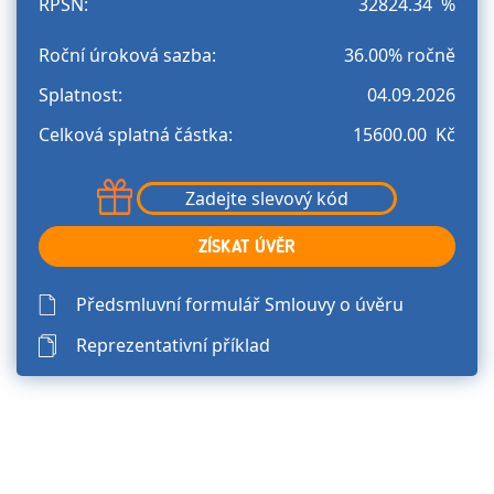
RPSN:
32824.34 %
Roční úroková sazba:
36.00% ročně
Splatnost:
04.09.2026
Сelková splatná částka:
15600.00 Kč
ZÍSKAT ÚVĚR
Předsmluvní formulář Smlouvy o úvěru
Reprezentativní příklad