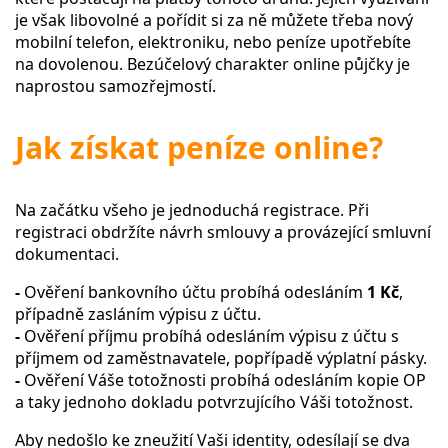
je však libovolné a pořídit si za ně můžete třeba nový
mobilní telefon, elektroniku, nebo peníze upotřebíte
na dovolenou. Bezúčelový charakter online půjčky je
naprostou samozřejmostí.
Jak získat peníze online?
Na začátku všeho je jednoduchá registrace. Při
registraci obdržíte návrh smlouvy a provázející smluvní
dokumentaci.
-
Ověření bankovního účtu probíhá odesláním
1 Kč
,
případně zasláním výpisu z účtu.
-
Ověření příjmu probíhá odesláním výpisu z účtu s
příjmem od zaměstnavatele, popřípadě výplatní pásky.
-
Ověření Váše totožnosti probíhá odesláním kopie OP
a taky jednoho dokladu potvrzujícího Váši totožnost.
Aby nedošlo ke zneužití Vaši identity, odesílají se dva