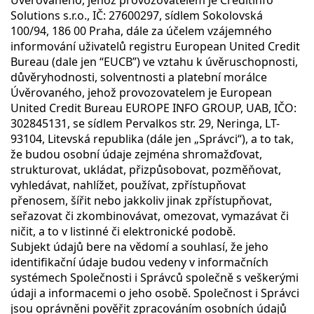
Úvěrovaného, jehož provozovatelem je Creditinfo
Solutions s.r.o., IČ: 27600297, sídlem Sokolovská
100/94, 186 00 Praha, dále za účelem vzájemného
informování uživatelů registru European United Credit
Bureau (dale jen “EUCB”) ve vztahu k úvěruschopnosti,
důvěryhodnosti, solventnosti a platební morálce
Úvěrovaného, jehož provozovatelem je European
United Credit Bureau EUROPE INFO GROUP, UAB, IČO:
302845131, se sídlem Pervalkos str. 29, Neringa, LT-
93104, Litevská republika (dále jen „Správci“), a to tak,
že budou osobní údaje zejména shromažďovat,
strukturovat, ukládat, přizpůsobovat, pozměňovat,
vyhledávat, nahlížet, používat, zpřístupňovat
přenosem, šířit nebo jakkoliv jinak zpřístupňovat,
seřazovat či zkombinovávat, omezovat, vymazávat či
ničit, a to v listinné či elektronické podobě.
Subjekt údajů bere na vědomí a souhlasí, že jeho
identifikační údaje budou vedeny v informačních
systémech Společnosti i Správců společně s veškerými
údaji a informacemi o jeho osobě. Společnost i Správci
jsou oprávněni pověřit zpracováním osobních údajů