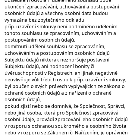
důsledkem odvolání uděleného souhlasu bude
ukončení zpracovávání, uchovávání a postupování
osobních údajů a všechny osobní data budou
vymazána bez zbytečného odkladu,
příp. uzavření smlouvy není podmíněno udělením
tohoto souhlasu se zpracováním, uchováváním a
postupováním osobních údajů,
odmítnutí udělení souhlasu se zpracováním,
uchováváním a postupováním osobních údajů
Subjektu údajů nikterak nezhoršuje postavení
Subjektu údajů, ani hodnocení bonity či
úvěruschopnosti v Registrech, ani jinak negativně
neovlivňuje vůli třetích osob k příp. uzavření smlouvy,
byl poučen o svých právech vyplývajících ze zákona o
ochraně osobních údajů a z nařízení o ochraně
osobních údajů,
pokud zjistí nebo se domnívá, že Společnost, Správci,
nebo jiná osoba, která pro Společnost zpracovává
osobní údaje, provádí zpracování jeho osobních údajů
v rozporu s ochranou soukromého a osobního života
nebo v rozporu se Zákonem či Nařízením, je oprávněn