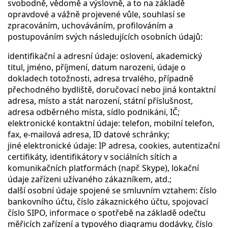
svobodně, vědomě a výslovně, a to na základě
opravdové a vážně projevené vůle, souhlasí se
zpracováním, uchováváním, profilováním a
postupováním svých následujících osobních údajů:
identifikační a adresní údaje: oslovení, akademický
titul, jméno, příjmení, datum narozeni, údaje o
dokladech totožnosti, adresa trvalého, případně
přechodného bydliště, doručovací nebo jiná kontaktní
adresa, místo a stát narození, státní příslušnost,
adresa odběrného místa, sídlo podnikáni, IČ;
elektronické kontaktní údaje: telefon, mobilní telefon,
fax, e-mailová adresa, ID datové schránky;
jiné elektronické údaje: IP adresa, cookies, autentizační
certifikáty, identifikátory v sociálních sítích a
komunikačních platformách (např. Skype), lokační
údaje zařízeni užívaného zákazníkem, atd.;
další osobní údaje spojené se smluvním vztahem: číslo
bankovního účtu, číslo zákaznického účtu, spojovací
číslo SIPO, informace o spotřebě na základě odečtu
měřicích zařízení a typového diagramu dodávky, číslo