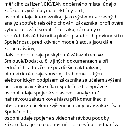
měřicího zařízení, EIC/EAN odběrného místa, údaj o
způsobu využití plynu, elektřiny, atd.;
osobní údaje, které vznikají jako výsledek adresných
analýz spotřebitelského chováni zákazníka, profilování,
vyhodnocování kreditního rizika, záznamy o
spotřebitelské historii a plněni platebních povinností u
Společnosti, prediktivních modelů atd. a jsou dále
zpracovávány;
další osobní údaje poskytnuté zákazníkem ve
Smlouvě/Dodatku či v jiných dokumentech a při
jednáních, a to včetně pozdějších aktualizaci;
biometrické údaje související s biometrickým
elektronickým podpisem zákazníka za účelem zvýšeni
ochrany práv zákazníka i Společnosti a Správce;
osobní údaje spojené s hlasovou analýzou či
nahrávkou zákazníkova hlasu při komunikaci s
obsluhou za účelem zvýšeni ochrany práv zákazníka i
Společnosti;
osobní údaje spojené s videonahrávkou podoby
zákazníka a jeho osobnostních projevů při jednání za