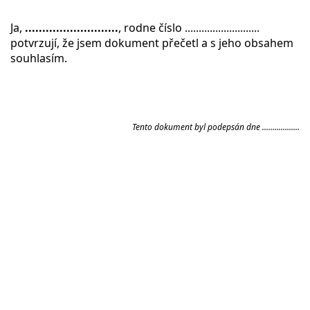
Ja,
...........................
, rodne číslo ...........................
potvrzují, že jsem dokument přečetl a s jeho obsahem
souhlasím.
Tento dokument byl podepsán dne ..................