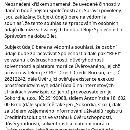
Neoznačení křížkem znamená, že uvedené činnosti v
daném bodě nejsou Společnosti ani Správci povoleny,
jsou zakázány. Subjekt údajů bere na vědomí a
souhlasí, že tento souhlas se zpracováním osobních
údajů dle níže schválených bodů uděluje Společnosti i
Správcům na dobu 3 let.
Subjekt údajů bere na vědomí a souhlasí, že osobní
údaje bude zpracovávat Společnost a dále pak "REPI"
ve vztahu k úvěruschopnosti, důvěryhodnosti,
solventnosti a platební morálce Úvěrovaného, jejichž
provozovatelem je CRIF - Czech Credit Bureau, a.s., IČ:
26212242, dále Úvěrující ověřuje existence exekucí
prostřednictvím vyhledání údajů na internetových
stránkách www.ispis.cz, jehož provozovatelem je
Sokordia, s.r.o., IČ: 29190088, sídlem Antonínská 18, 602
00 Brno (dále společně také jen „Sokordia, s.r.o“), dále
za účelem vzájemného informování uživatelů registru
Creditinfosolutions ve vztahu k úvěruschopnosti,
důvěryhodnosti, solventnosti a platební morálce