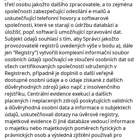
třetí osobu jakožto dalšího zpracovatele, a to zejména
společnosti zabezpečující odesílání e-mailů a
uskutečňující telefonní hovory a softwarové
společnosti, které se starají o údržbu databází a
úložišť, popř. softwarů umožňující zpravování dat.
Subjekt údajů souhlasí s tím, aby Správci jakožto
provozovatelé registrů uvedených výše v bodu a), dále
jen “Registry”) vytvořili komplexní informační soubor
osobních údajů spočívající ve sloučení osobních dat od
všech certifikovaných společností sdružených v
Registrech, případně je doplnili o další veřejně
dostupné osobní údaje a o údaje získané z dalších
důvěryhodných zdrojů jako např. z insolvenčního
rejstříku, Centrální evidence exekucí a dalších
placených i neplacených zdrojů poskytujících validních
a důvěryhodná osobní data a informace o subjektech
údajů, uskutečňovali dotazy na úvěrové registry,
majetkové evidence či jiné databáze vedoucí informace
o majetku nebo majetkových poměrech fyzických a
právnických osob a výsledná zjištění používali pro