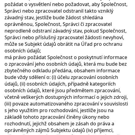
požádat o vysvětlení nebo požadovat, aby Společnost,
Správci nebo zpracovatel odstranil takto vzniklý
závadný stav, jestliže bude žádost shledána
oprávněnou, Společnost, Správci či zpracovatel
neprodleně odstraní závadný stav, pokud Společnost,
Správci nebo příslušný zpracovatel žádosti nevyhoví,
může se Subjekt údajů obrátit na Úřad pro ochranu
osobních údajů;
má právo požádat Společnost o poskytnutí informace
o zpracování jeho osobních údajů, která mu bude bez
zbytečného odkladu předána, obsahem informace
bude vždy sdělení o: (i) účelu zpracování osobních
údajů, (ii) osobních údajích, případně kategoriích
osobních údajů, které jsou předmětem zpracování,
včetně veškerých dostupných informací o jejich zdroji,
(iii) povaze automatizovaného zpracování v souvislosti
s jeho využitím pro rozhodování, jestliže jsou na
základě tohoto zpracování činěny úkony nebo
rozhodnutí, jejichž obsahem je zásah do práva a
oprávněných zájmů Subjektu údajů (iv) příjemci,