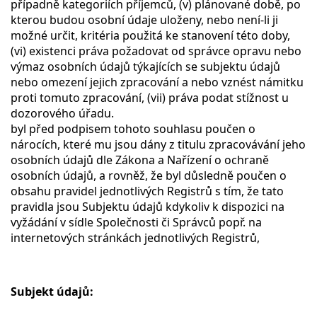
případně kategoriích příjemců, (v) plánované době, po
kterou budou osobní údaje uloženy, nebo není-li ji
možné určit, kritéria použitá ke stanovení této doby,
(vi) existenci práva požadovat od správce opravu nebo
výmaz osobních údajů týkajících se subjektu údajů
nebo omezení jejich zpracování a nebo vznést námitku
proti tomuto zpracování, (vii) práva podat stížnost u
dozorového úřadu.
byl před podpisem tohoto souhlasu poučen o
nárocích, které mu jsou dány z titulu zpracovávání jeho
osobních údajů dle Zákona a Nařízení o ochraně
osobních údajů, a rovněž, že byl důsledně poučen o
obsahu pravidel jednotlivých Registrů s tím, že tato
pravidla jsou Subjektu údajů kdykoliv k dispozici na
vyžádání v sídle Společnosti či Správců popř. na
internetových stránkách jednotlivých Registrů,
Subjekt údajů: