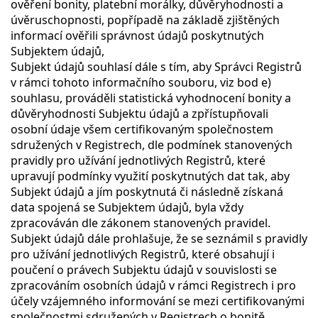
ověření bonity, platební morálky, důvěryhodnosti a
úvěruschopnosti, popřípadě na základě zjištěných
informací ověřili správnost údajů poskytnutých
Subjektem údajů,
Subjekt údajů souhlasí dále s tím, aby Správci Registrů
v rámci tohoto informačního souboru, viz bod e)
souhlasu, prováděli statistická vyhodnocení bonity a
důvěryhodnosti Subjektu údajů a zpřístupňovali
osobní údaje všem certifikovaným společnostem
sdružených v Registrech, dle podmínek stanovených
pravidly pro užívání jednotlivých Registrů, které
upravují podmínky využití poskytnutých dat tak, aby
Subjekt údajů a jím poskytnutá či následně získaná
data spojená se Subjektem údajů, byla vždy
zpracováván dle zákonem stanovených pravidel.
Subjekt údajů dále prohlašuje, že se seznámil s pravidly
pro užívání jednotlivých Registrů, které obsahují i
poučení o právech Subjektu údajů v souvislosti se
zpracováním osobních údajů v rámci Registrech i pro
účely vzájemného informování se mezi certifikovanými
společnostmi sdružených v Registrech o bonitě,