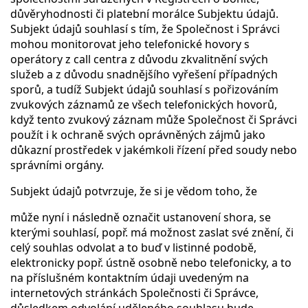
důvěryhodnosti či platební morálce Subjektu údajů.
Subjekt údajů souhlasí s tím, že Společnost i Správci
mohou monitorovat jeho telefonické hovory s
operátory z call centra z důvodu zkvalitnění svých
služeb a z důvodu snadnějšího vyřešení případných
sporů, a tudíž Subjekt údajů souhlasí s pořizováním
zvukových záznamů ze všech telefonických hovorů,
když tento zvukový záznam může Společnost či Správci
použít i k ochraně svých oprávněných zájmů jako
důkazní prostředek v jakémkoli řízení před soudy nebo
správními orgány.
Subjekt údajů potvrzuje, že si je vědom toho, že
může nyní i následně označit ustanovení shora, se
kterými souhlasí, popř. má možnost zaslat své znění, či
celý souhlas odvolat a to buď v listinné podobě,
elektronicky popř. ústně osobně nebo telefonicky, a to
na příslušném kontaktním údaji uvedeným na
internetových stránkách Společnosti či Správce,