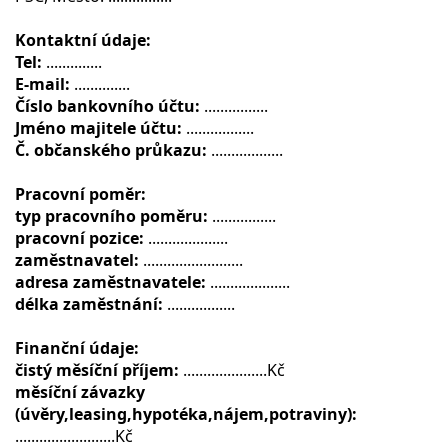
Kontaktní údaje:
Tel:
..............
E-mail:
..............
Číslo bankovního účtu:
................
Jméno majitele účtu:
.................
Č. občanského průkazu:
..................
Pracovní poměr:
typ pracovního poměru:
................
pracovní pozice:
....................
zaměstnavatel:
.........................
adresa zaměstnavatele:
....................
délka zaměstnání:
.................
Finanční údaje:
čistý měsíční příjem:
.....................Kč
měsíční závazky
(úvěry,leasing,hypotéka,nájem,potraviny):
.........................Kč