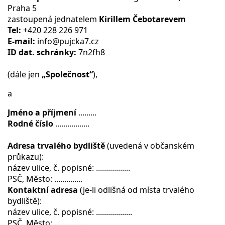
Praha 5
zastoupená jednatelem
Kirillem Čebotarevem
Tel:
+420 228 226 971
E-mail:
info@pujcka7.cz
ID dat. schránky:
7n2fh8
(dále jen
„Společnost“
),
a
Jméno a příjmení
.........
Rodné číslo
.................
Adresa trvalého bydliště
(uvedená v občanském
průkazu):
název ulice, č. popisné: .................
PSČ, Město: ..............
Kontaktní adresa
(je-li odlišná od místa trvalého
bydliště):
název ulice, č. popisné: ..................
PSČ, Město: ................