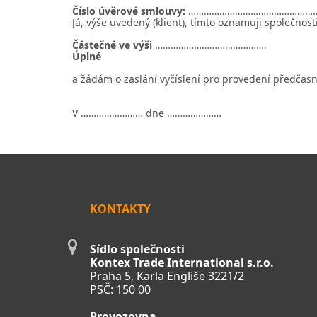
Číslo úvěrové smlouvy:
…………………………………………
Já, výše uvedený (klient), tímto oznamuji společn
Částečné ve výši
…………………………………….
Úplné
a žádám o zaslání vyčíslení pro provedení předčas
V …………………… dne …………………
KONTAKTY
Sídlo společnosti
Kontex Trade International s.r.o.
Praha 5, Karla Engliše 3221/2
PSČ: 150 00
Provozovna