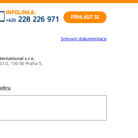
INFOLINKA:
PŘIHLÁSIT SE
228 226 971
+420
Smluvní dokumentace
ernational s.r.o.
21/2, 150 00 Praha 5,
1
úvěru