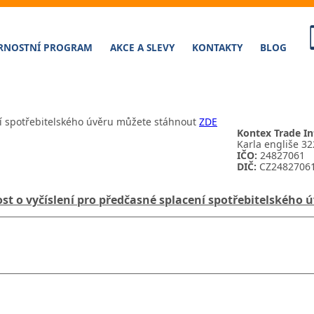
RNOSTNÍ PROGRAM
AKCE A SLEVY
KONTAKTY
BLOG
ní spotřebitelského úvěru můžete stáhnout
ZDE
Kontex Trade Int
Karla engliše 32
IČO:
24827061
DIČ:
CZ2482706
st o vyčíslení pro předčasné splacení spotřebitelského 