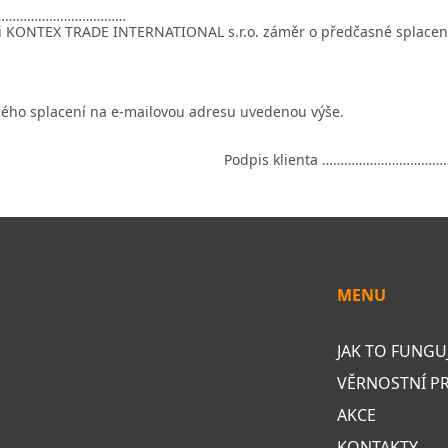
………………………………
osti KONTEX TRADE INTERNATIONAL s.r.o. záměr o předčasné splacen
ného splacení na e-mailovou adresu uvedenou výše.
Podpis klienta ……………………………
MENU
JAK TO FUNGU
VĚRNOSTNÍ 
AKCE
KONTAKTY