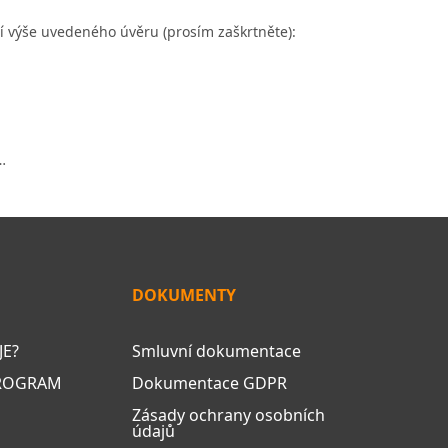
í výše uvedeného úvěru (prosím zaškrtněte):
…
DOKUMENTY
JE?
Smluvní dokumentace
PROGRAM
Dokumentace GDPR
Zásady ochrany osobních
údajů