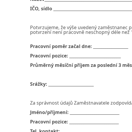
IČO, sídlo
______________________________________
Potvrzujeme, že výše uvedený zaměstnanec pra
potvrzení není pracovně neschopný déle než 1
Pracovní poměr začal dne:
_________________
Pracovní pozice:
_________________________
Průměrný měsíční příjem za poslední 3 měs
Srážky:
______________________
Za správnost údajů Zaměstnavatele zodpovíd
Jméno/příjmení:
________________________
Pracovní pozice:
________________________
Tel. kontakt:
___________________________