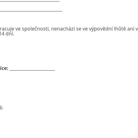
_____________________________
cuje ve společnosti, nenachází se ve výpovědní lhůtě ani 
4 dní.
íce:
_____________________
á: