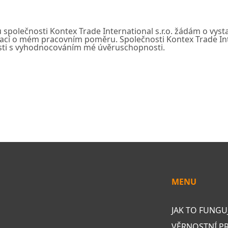
společnosti Kontex Trade International s.r.o. žádám o vysta
cí o mém pracovním poměru. Společnosti Kontex Trade Intern
sti s vyhodnocováním mé úvěruschopnosti.
MENU
JAK TO FUNGU
VĚRNOSTNÍ 