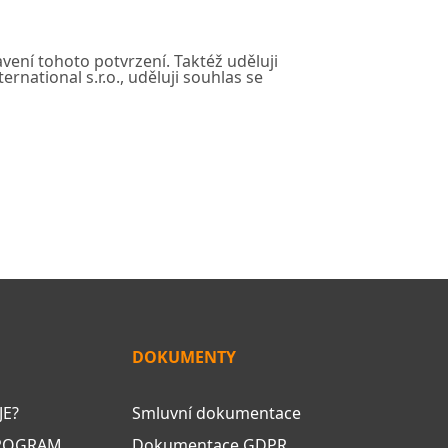
vení tohoto potvrzení. Taktéž uděluji
ational s.r.o., uděluji souhlas se
DOKUMENTY
JE?
Smluvní dokumentace
PROGRAM
Dokumentace GDPR