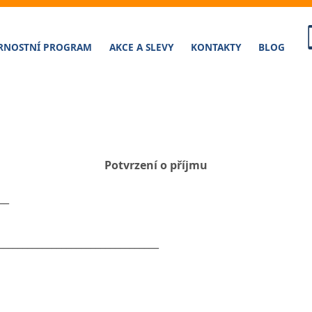
RNOSTNÍ PROGRAM
AKCE A SLEVY
KONTAKTY
BLOG
Potvrzení o příjmu
__
_________________________________
____________________________