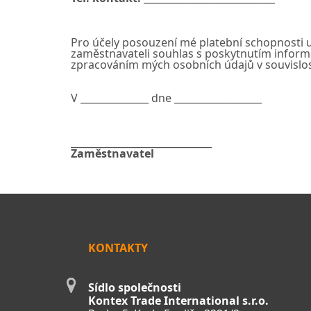
Pro účely posouzení mé platební schopnosti u 
zaměstnavateli souhlas s poskytnutím informa
zpracováním mých osobních údajů v souvislo
V ______________ dne __________________
_____________________________
Zaměstnavatel
KONTAKTY
Sídlo společnosti
Kontex Trade International s.r.o.