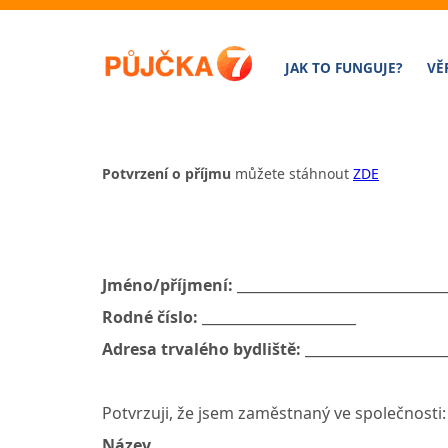
JAK TO FUNGUJE?
VĚ
Potvrzení o příjmu
můžete stáhnout
ZDE
Jméno/příjmení:
______________________________
Rodné číslo:
______________________
Adresa trvalého bydliště:
____________________
Potvrzuji, že jsem zaměstnaný ve společnosti:
Název
__________________________________________