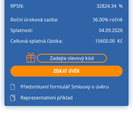
RPSN:
32824.34 %
Roční úroková sazba:
36.00% ročně
Splatnost:
04.09.2026
Сelková splatná částka:
15600.00 Kč
ZÍSKAT ÚVĚR
Předsmluvní formulář Smlouvy o úvěru
Reprezentativní příklad